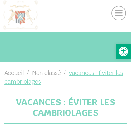
Contactez nous
Panneau de gestion des cookies
Actualités
Suivez-nous sur Facebook
Ouv
UBMENU ( VOTRE MAIRIE )
UBMENU ( VOTRE COMMUNE )
UBMENU ( VOS SERVICES )
Accueil
Non classé
vacances : Éviter les
cambriolages
UBMENU ( VIE LOCALE )
VACANCES : ÉVITER LES
CAMBRIOLAGES