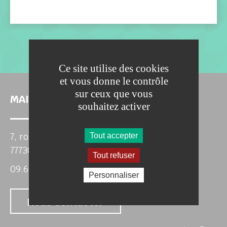
Ce site utilise des cookies
et vous donne le contrôle
sur ceux que vous
MAIRIE DE MÉRY-SUR-MARNE
souhaitez activer
7, route Jean de la Fontaine
Tout accepter
77730 MERY-SUR-MARNE
Tout refuser
09.63.54.84.91
Personnaliser
Nous contacter