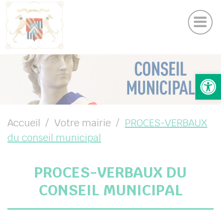
Contactez nous
Panneau de gestion des cookies
Actualités
Suivez-nous sur Facebook
Ouv
UBMENU ( VOTRE MAIRIE )
UBMENU ( VOTRE COMMUNE )
UBMENU ( VOS SERVICES )
Accueil
Votre mairie
PROCES-VERBAUX
du conseil municipal
UBMENU ( VIE LOCALE )
PROCES-VERBAUX DU
CONSEIL MUNICIPAL