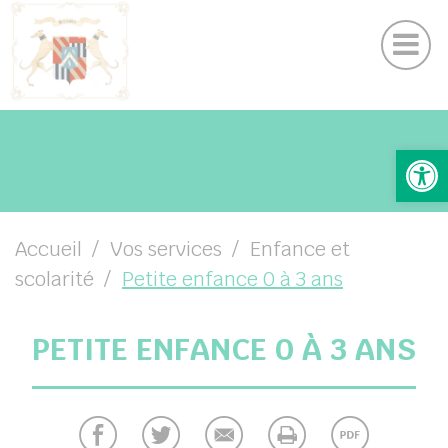
Contactez nous
Panneau de gestion des cookies
Actualités
Suivez-nous sur Facebook
Ouv
UBMENU ( VOTRE MAIRIE )
UBMENU ( VOTRE COMMUNE )
UBMENU ( VOS SERVICES )
Accueil
Vos services
Enfance et
scolarité
Petite enfance 0 à 3 ans
UBMENU ( VIE LOCALE )
PETITE ENFANCE 0 À 3 ANS