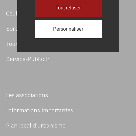
Tout refuser
Coulommiers Pays de Brie Agglomération
Sortir en Pays de Brie
Personnaliser
Tourisme
Service-Public.fr
Les associations
Informations importantes
Plan local d’urbanisme