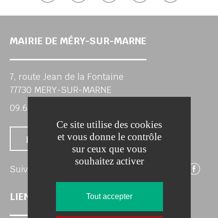
her
MAIRIE DE MÉRY-SUR-MARNE
7, route Jean de la Fontaine
77730 MERY-SUR-MARNE
09.63.54.84.91
Ce site utilise des cookies
et vous donne le contrôle
Nous contacter
sur ceux que vous
souhaitez activer
Su
Suivez-nous
LIENS UTILES
Tout accepter